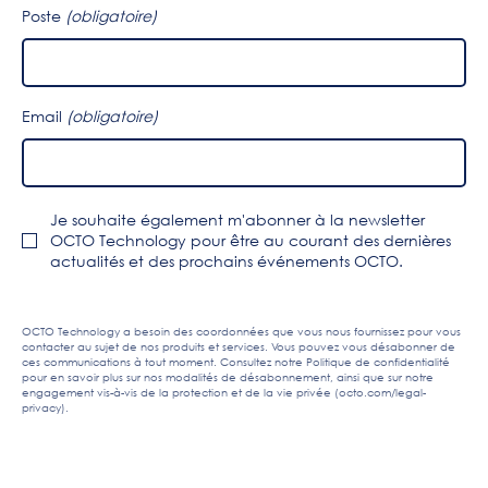
Poste
(obligatoire)
Email
(obligatoire)
Je souhaite également m'abonner à la newsletter
OCTO Technology pour être au courant des dernières
actualités et des prochains événements OCTO.
OCTO Technology a besoin des coordonnées que vous nous fournissez pour vous
contacter au sujet de nos produits et services. Vous pouvez vous désabonner de
ces communications à tout moment. Consultez notre Politique de confidentialité
pour en savoir plus sur nos modalités de désabonnement, ainsi que sur notre
engagement vis-à-vis de la protection et de la vie privée (octo.com/legal-
privacy).