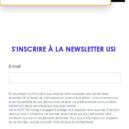
S'INSCRIRE À LA NEWSLETTER USI
E-mail
En soumettant ce formulaire vous recevrez notre newsletter avec les dernières
actualités USI et toutes les informations sur la prochaine édition . À tout moment vous
aurez la possibilité de vous désinscrire et de gérer vos préférences de communication,
directement depuis les emails que vous allez recevoir.
USI et OCTO Technology s'engagent à protéger et à respecter votre vie privée. C'est pour
cela que nous n'utiliserons vos données personnelles que pour administrer votre
compte et vous fournir les éléments demandés. Pour plus d'information sur la gestion
de vos données, veuillez consulter notre
politique de confidentialité
.